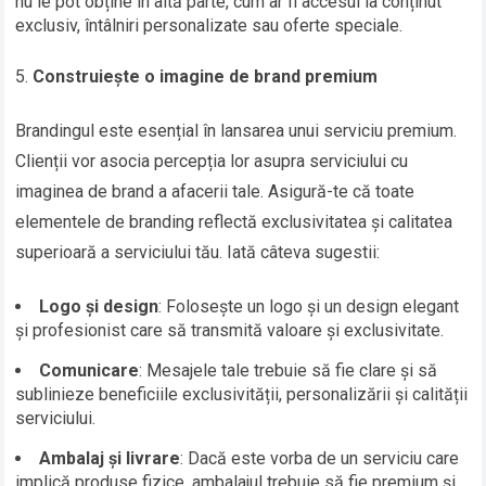
nu le pot obține în altă parte, cum ar fi accesul la conținut
exclusiv, întâlniri personalizate sau oferte speciale.
Construiește o imagine de brand premium
Brandingul este esențial în lansarea unui serviciu premium.
Clienții vor asocia percepția lor asupra serviciului cu
imaginea de brand a afacerii tale. Asigură-te că toate
elementele de branding reflectă exclusivitatea și calitatea
superioară a serviciului tău. Iată câteva sugestii:
Logo și design
: Folosește un logo și un design elegant
și profesionist care să transmită valoare și exclusivitate.
Comunicare
: Mesajele tale trebuie să fie clare și să
sublinieze beneficiile exclusivității, personalizării și calității
serviciului.
Ambalaj și livrare
: Dacă este vorba de un serviciu care
implică produse fizice, ambalajul trebuie să fie premium și