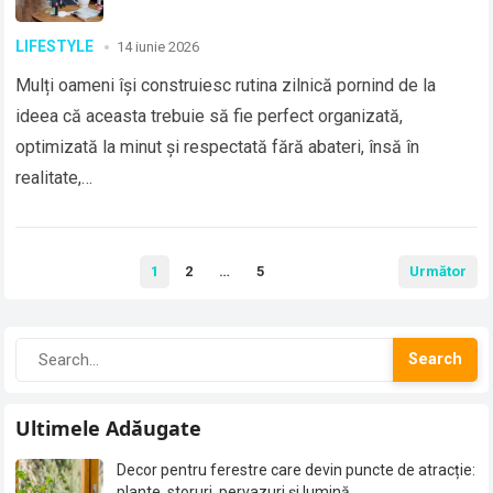
LIFESTYLE
14 iunie 2026
Mulți oameni își construiesc rutina zilnică pornind de la
ideea că aceasta trebuie să fie perfect organizată,
optimizată la minut și respectată fără abateri, însă în
realitate,…
Paginație
1
2
…
5
Următor
articole
Search
Ultimele Adăugate
Decor pentru ferestre care devin puncte de atracție:
plante, storuri, pervazuri și lumină