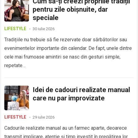
Cum să-ți creezi propriile tradiții
pentru zile obișnuite, dar
speciale
LIFESTYLE
30 iulie 2026
Tradițiile nu trebuie să fie rezervate doar sărbătorilor sau
evenimentelor importante din calendar. De fapt, unele dintre
cele mai frumoase amintiri se nasc din gesturi simple,
repetate…
Idei de cadouri realizate manual
care nu par improvizate
LIFESTYLE
29 iulie 2026
Cadourile realizate manual au un farmec aparte, deoarece
transmit implicare, atenție și timp investit în pregătirea lor.