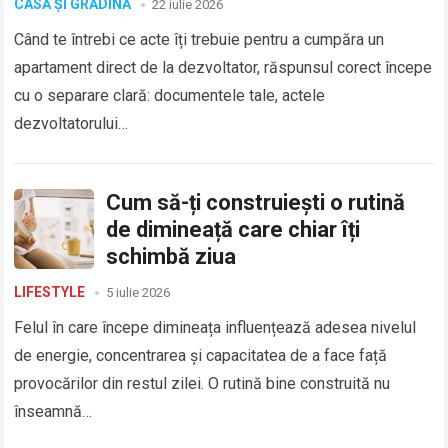
CASĂ ȘI GRĂDINĂ
22 iulie 2026
Când te întrebi ce acte îți trebuie pentru a cumpăra un
apartament direct de la dezvoltator, răspunsul corect începe
cu o separare clară: documentele tale, actele
dezvoltatorului…
Cum să-ți construiești o rutină
de dimineață care chiar îți
schimbă ziua
LIFESTYLE
5 iulie 2026
Felul în care începe dimineața influențează adesea nivelul
de energie, concentrarea și capacitatea de a face față
provocărilor din restul zilei. O rutină bine construită nu
înseamnă…