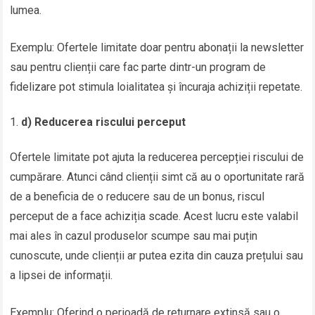
lumea.
Exemplu: Ofertele limitate doar pentru abonații la newsletter
sau pentru clienții care fac parte dintr-un program de
fidelizare pot stimula loialitatea și încuraja achiziții repetate.
d) Reducerea riscului perceput
Ofertele limitate pot ajuta la reducerea percepției riscului de
cumpărare. Atunci când clienții simt că au o oportunitate rară
de a beneficia de o reducere sau de un bonus, riscul
perceput de a face achiziția scade. Acest lucru este valabil
mai ales în cazul produselor scumpe sau mai puțin
cunoscute, unde clienții ar putea ezita din cauza prețului sau
a lipsei de informații.
Exemplu: Oferind o perioadă de returnare extinsă sau o