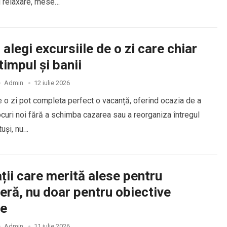
u relaxare, mese…
alegi excursiile de o zi care chiar
timpul și banii
Admin
12 iulie 2026
e o zi pot completa perfect o vacanță, oferind ocazia de a
curi noi fără a schimba cazarea sau a reorganiza întregul
otuși, nu…
ții care merită alese pentru
ră, nu doar pentru obiective
ce
Admin
11 iulie 2026