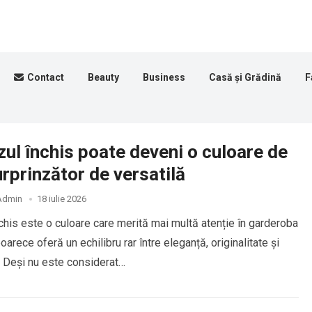
Contact
Beauty
Business
Casă și Grădină
F
ul închis poate deveni o culoare de
rprinzător de versatilă
Admin
18 iulie 2026
chis este o culoare care merită mai multă atenție în garderoba
arece oferă un echilibru rar între eleganță, originalitate și
e. Deși nu este considerat…