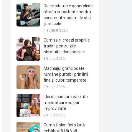
De ce site-urile generaliste
rămân importante pentru
consumul modern de știri
și articole
1 august 2026
Cum să-ți creezi propriile
tradiții pentru zile
obișnuite, dar speciale
30 iulie 2026
Machiajul grafic poate
rămâne purtabil prin linii
fine și culori temperate
29 iulie 2026
Idei de cadouri realizate
manual care nu par
improvizate
29 iulie 2026
Cum să planifici o lună
echilibrată fără să