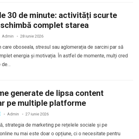
e 30 de minute: activități scurte
i schimbă complet starea
Admin
28 iunie 2026
în care oboseala, stresul sau aglomerația de sarcini par să
let energia și motivația. În astfel de momente, mulți cred
e de…
me generate de lipsa content
r pe multiple platforme
E
Admin
27 iunie 2026
ală, strategia de marketing pe rețelele sociale și pe
online nu mai este doar o opțiune, ci o necesitate pentru