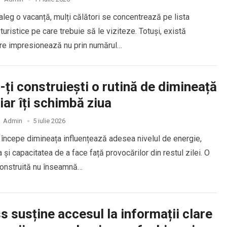
aleg o vacanță, mulți călători se concentrează pe lista
turistice pe care trebuie să le viziteze. Totuși, există
are impresionează nu prin numărul…
ți construiești o rutină de dimineață
iar îți schimbă ziua
Admin
5 iulie 2026
e începe dimineața influențează adesea nivelul de energie,
 și capacitatea de a face față provocărilor din restul zilei. O
construită nu înseamnă…
 susține accesul la informații clare