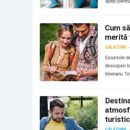
spații pentr
Cum să 
merită 
CĂLĂTORII
Excursiile d
descoperi lo
itinerariu. T
Destina
atmosfe
turisti
CĂLĂTORII