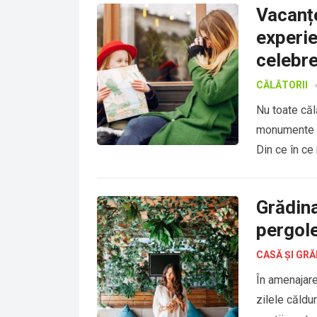
Vacanțe
experie
celebr
CĂLĂTORII
Nu toate călă
monumente sa
Din ce în ce
Grădina
pergole
CASĂ ȘI GRĂ
În amenajare
zilele căldu