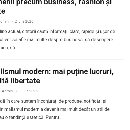
enii precum business, fashion și
te
dmin
2 iulie 2026
ine actual, cititorii caută informații clare, rapide și ușor de
 că vor să afle mai multe despre business, să descopere
hion, să…
ismul modern: mai puține lucruri,
tă libertate
Admin
1 iulie 2026
adă în care suntem înconjurați de produse, notificări și
minimalismul modern a devenit mai mult decât un stil de
u o tendință estetică. Pentru…