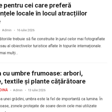
 pentru cei care preferă
nțele locale în locul atracțiilor
e
Admin
16 iulie 2026
toriile trebuie să fie construite în jurul celor mai fotografiate
u al obiectivelor turistice aflate în topurile internaționale.
 mai mulți…
 cu umbre frumoase: arbori,
, textile și plante cățărătoare
DINĂ
Admin
13 iulie 2026
a unei grădini, umbra este la fel de importantă ca lumina. În
roase, zonele protejate de soare devin cele mai utilizate