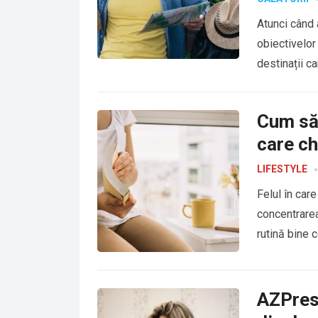
Atunci când 
obiectivelor 
destinații c
Cum să-
care ch
LIFESTYLE
Felul în car
concentrarea
rutină bine 
AZPress