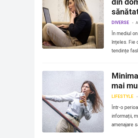
din dom
sănăta
DIVERSE
A
În mediul onl
înțeles. Fie
tendințe fas
Minimal
mai mul
LIFESTYLE
Într-o perio
informații, 
amenajare sa