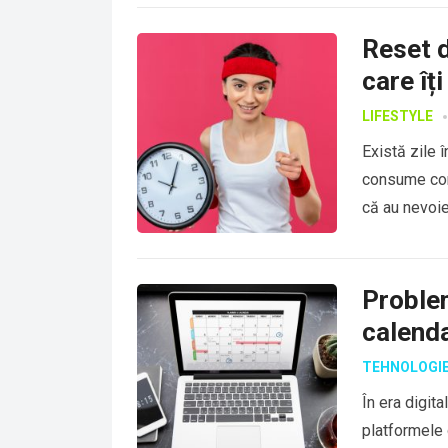
Reset d
care îț
LIFESTYLE
Există zile 
consume comp
că au nevoi
Proble
calenda
TEHNOLOGI
În era digit
platformele 