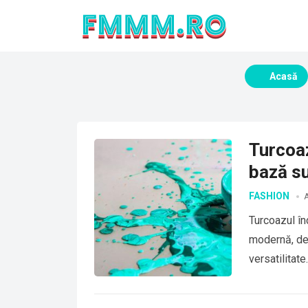
Acasă
Turcoaz
bază su
FASHION
Turcoazul în
modernă, deo
versatilitat