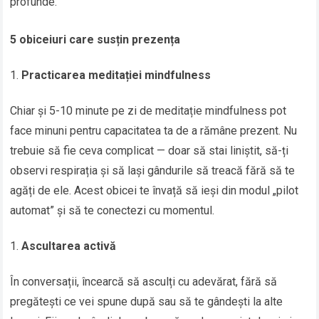
profunde.
5 obiceiuri care susțin prezența
Practicarea meditației mindfulness
Chiar și 5-10 minute pe zi de meditație mindfulness pot
face minuni pentru capacitatea ta de a rămâne prezent. Nu
trebuie să fie ceva complicat — doar să stai liniștit, să-ți
observi respirația și să lași gândurile să treacă fără să te
agăți de ele. Acest obicei te învață să ieși din modul „pilot
automat” și să te conectezi cu momentul.
Ascultarea activă
În conversații, încearcă să asculți cu adevărat, fără să
pregătești ce vei spune după sau să te gândești la alte