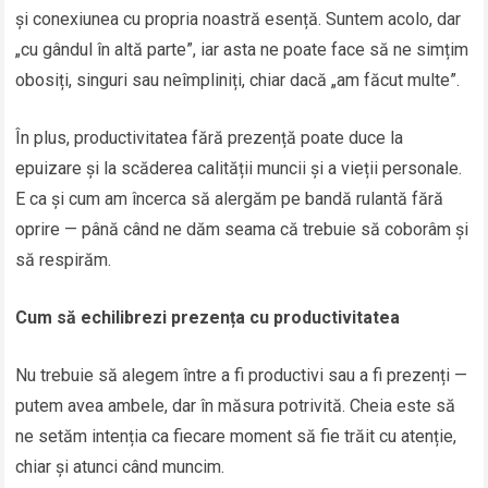
și conexiunea cu propria noastră esență. Suntem acolo, dar
„cu gândul în altă parte”, iar asta ne poate face să ne simțim
obosiți, singuri sau neîmpliniți, chiar dacă „am făcut multe”.
În plus, productivitatea fără prezență poate duce la
epuizare și la scăderea calității muncii și a vieții personale.
E ca și cum am încerca să alergăm pe bandă rulantă fără
oprire — până când ne dăm seama că trebuie să coborâm și
să respirăm.
Cum să echilibrezi prezența cu productivitatea
Nu trebuie să alegem între a fi productivi sau a fi prezenți —
putem avea ambele, dar în măsura potrivită. Cheia este să
ne setăm intenția ca fiecare moment să fie trăit cu atenție,
chiar și atunci când muncim.