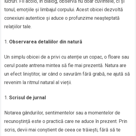
lucruri. Fii acolo, în dialog, observă nu doar cuvintele, ci și
tonul, emoțiile și limbajul corpului. Acest obicei dezvoltă
conexiuni autentice și aduce o profunzime neașteptată
relațiilor tale.
Observarea detaliilor din natură
Un simplu obicei de a privi cu atenție un copac, o floare sau
cerul poate antrena mintea să fie mai prezentă. Natura are
un efect liniștitor, iar când o savurăm fără grabă, ne ajută să
revenim la ritmul natural al vieții.
Scrisul de jurnal
Notarea gândurilor, sentimentelor sau a momentelor de
recunoștință este o practică care ne aduce în prezent. Prin
scris, devii mai conștient de ceea ce trăiești, fără să te