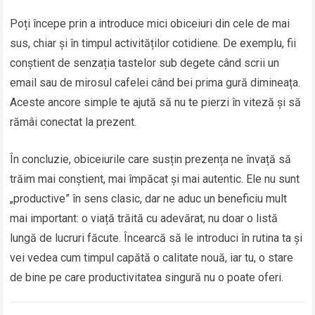
Poți începe prin a introduce mici obiceiuri din cele de mai
sus, chiar și în timpul activităților cotidiene. De exemplu, fii
conștient de senzația tastelor sub degete când scrii un
email sau de mirosul cafelei când bei prima gură dimineața.
Aceste ancore simple te ajută să nu te pierzi în viteză și să
rămâi conectat la prezent.
În concluzie, obiceiurile care susțin prezența ne învață să
trăim mai conștient, mai împăcat și mai autentic. Ele nu sunt
„productive” în sens clasic, dar ne aduc un beneficiu mult
mai important: o viață trăită cu adevărat, nu doar o listă
lungă de lucruri făcute. Încearcă să le introduci în rutina ta și
vei vedea cum timpul capătă o calitate nouă, iar tu, o stare
de bine pe care productivitatea singură nu o poate oferi.