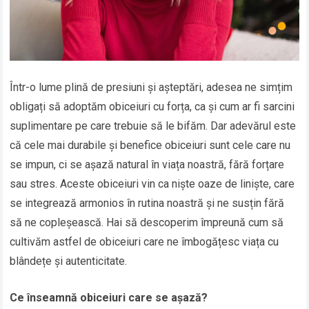
Într-o lume plină de presiuni și așteptări, adesea ne simțim
obligați să adoptăm obiceiuri cu forța, ca și cum ar fi sarcini
suplimentare pe care trebuie să le bifăm. Dar adevărul este
că cele mai durabile și benefice obiceiuri sunt cele care nu
se impun, ci se așază natural în viața noastră, fără forțare
sau stres. Aceste obiceiuri vin ca niște oaze de liniște, care
se integrează armonios în rutina noastră și ne susțin fără
să ne copleșească. Hai să descoperim împreună cum să
cultivăm astfel de obiceiuri care ne îmbogățesc viața cu
blândețe și autenticitate.
Ce înseamnă obiceiuri care se așază?