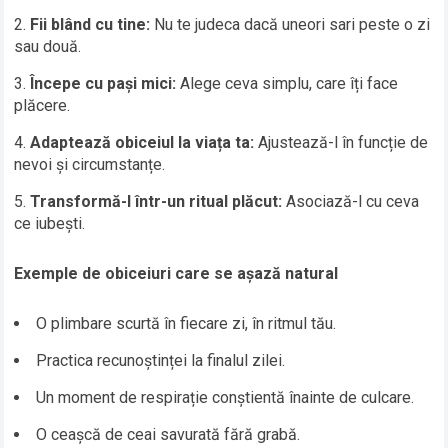
Fii blând cu tine:
Nu te judeca dacă uneori sari peste o zi
sau două.
Începe cu pași mici:
Alege ceva simplu, care îți face
plăcere.
Adaptează obiceiul la viața ta:
Ajustează-l în funcție de
nevoi și circumstanțe.
Transformă-l într-un ritual plăcut:
Asociază-l cu ceva
ce iubești.
Exemple de obiceiuri care se așază natural
O plimbare scurtă în fiecare zi, în ritmul tău.
Practica recunoștinței la finalul zilei.
Un moment de respirație conștientă înainte de culcare.
O ceașcă de ceai savurată fără grabă.