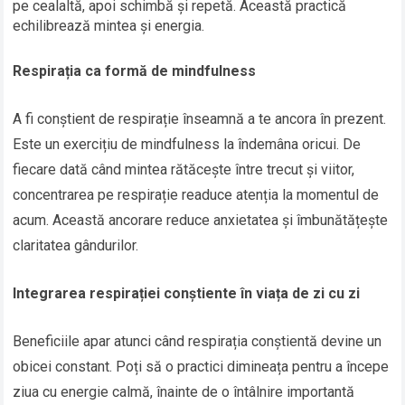
pe cealaltă, apoi schimbă și repetă. Această practică
echilibrează mintea și energia.
Respirația ca formă de mindfulness
A fi conștient de respirație înseamnă a te ancora în prezent.
Este un exercițiu de mindfulness la îndemâna oricui. De
fiecare dată când mintea rătăcește între trecut și viitor,
concentrarea pe respirație readuce atenția la momentul de
acum. Această ancorare reduce anxietatea și îmbunătățește
claritatea gândurilor.
Integrarea respirației conștiente în viața de zi cu zi
Beneficiile apar atunci când respirația conștientă devine un
obicei constant. Poți să o practici dimineața pentru a începe
ziua cu energie calmă, înainte de o întâlnire importantă