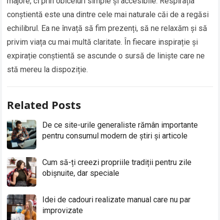
majore, ci prin obiceiuri simple și accesibile. Respirația
conștientă este una dintre cele mai naturale căi de a regăsi
echilibrul. Ea ne învață să fim prezenți, să ne relaxăm și să
privim viața cu mai multă claritate. În fiecare inspirație și
expirație conștientă se ascunde o sursă de liniște care ne
stă mereu la dispoziție.
Related Posts
De ce site-urile generaliste rămân importante
pentru consumul modern de știri și articole
Cum să-ți creezi propriile tradiții pentru zile
obișnuite, dar speciale
Idei de cadouri realizate manual care nu par
improvizate