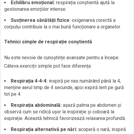
Echilibru emoțional:
respirația conștientă ajută la
gestionarea emoțiilor intense.
Susținerea sănătății fizice:
oxigenarea corectă a
corpului contribuie la o mai bună funcționare a organelor.
Tehnici simple de respirație conștientă
Nu este nevoie de cunoștințe avansate pentru a începe.
Câteva exerciții simple pot face diferența:
Respirația 4-4-4:
inspiră pe nas numărând până la 4,
menține aerul timp de 4 secunde, apoi expiră lent pe gură
tot pe 4.
Respirația abdominală:
așază palma pe abdomen și
observă cum se ridică ușor la inspirație și coboară la
expirație. Această tehnică favorizează relaxarea profundă.
Respirația alternativă pe nări:
acoperă o nară, inspiră