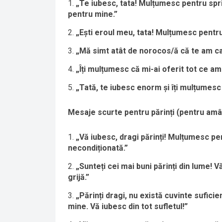
„Te iubesc, tata! Mulțumesc pentru spri
pentru mine.”
„Ești eroul meu, tata! Mulțumesc pentru
„Mă simt atât de norocos/ă că te am ca 
„Îți mulțumesc că mi-ai oferit tot ce a
„Tată, te iubesc enorm și îți mulțumesc
Mesaje scurte pentru părinți (pentru amâ
„Vă iubesc, dragi părinți! Mulțumesc pe
necondiționată.”
„Sunteți cei mai buni părinți din lume! 
grijă.”
„Părinți dragi, nu există cuvinte sufici
mine. Vă iubesc din tot sufletul!”