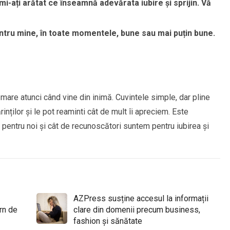
-ați arătat ce înseamnă adevărata iubire și sprijin. Vă
tru mine, în toate momentele, bune sau mai puțin bune.
mare atunci când vine din inimă. Cuvintele simple, dar pline
nților și le pot reaminti cât de mult îi apreciem. Este
pentru noi și cât de recunoscători suntem pentru iubirea și
AZPress susține accesul la informații
rn de
clare din domenii precum business,
fashion și sănătate