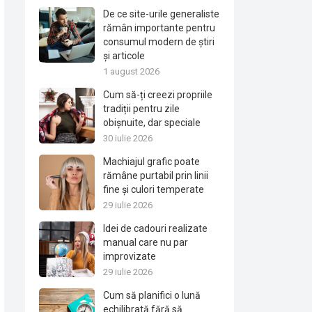
De ce site-urile generaliste
rămân importante pentru
consumul modern de știri
și articole
1 august 2026
Cum să-ți creezi propriile
tradiții pentru zile
obișnuite, dar speciale
30 iulie 2026
Machiajul grafic poate
rămâne purtabil prin linii
fine și culori temperate
29 iulie 2026
Idei de cadouri realizate
manual care nu par
improvizate
29 iulie 2026
Cum să planifici o lună
echilibrată fără să