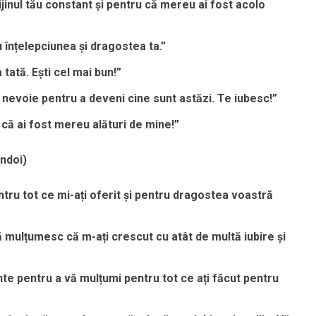
jinul tău constant și pentru că mereu ai fost acolo
 înțelepciunea și dragostea ta.”
tată. Ești cel mai bun!”
m nevoie pentru a deveni cine sunt astăzi. Te iubesc!”
 că ai fost mereu alături de mine!”
ndoi)
ntru tot ce mi-ați oferit și pentru dragostea voastră
Vă mulțumesc că m-ați crescut cu atât de multă iubire și
ente pentru a vă mulțumi pentru tot ce ați făcut pentru