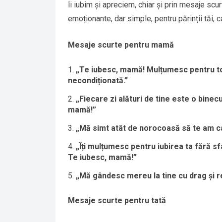
îi iubim și apreciem, chiar și prin mesaje scu
emoționante, dar simple, pentru părinții tăi, ca
Mesaje scurte pentru mamă
„Te iubesc, mamă! Mulțumesc pentru tot
necondiționată.”
„Fiecare zi alături de tine este o bin
mamă!”
„Mă simt atât de norocoasă să te am ca
„Îți mulțumesc pentru iubirea ta fără sf
Te iubesc, mamă!”
„Mă gândesc mereu la tine cu drag și r
Mesaje scurte pentru tată