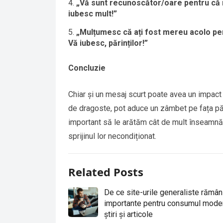
„Vă sunt recunoscător/oare pentru că mi
iubesc mult!”
„Mulțumesc că ați fost mereu acolo pen
Vă iubesc, părinților!”
Concluzie
Chiar și un mesaj scurt poate avea un impact 
de dragoste, pot aduce un zâmbet pe fața pări
important să le arătăm cât de mult înseamnă 
sprijinul lor necondiționat.
Related Posts
De ce site-urile generaliste rămân
importante pentru consumul mode
știri și articole