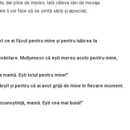
rte, dar pline de înțeles. Iată câteva idei de mesaje
re îi vor face să se simtă iubiți și apreciați.
 ce ai făcut pentru mine și pentru iubirea ta
ecuvântare. Mulțumesc că ești mereu acolo pentru mine,
 mamă. Ești totul pentru mine!”
ârșit și pentru că ai avut grijă de mine în fiecare moment.
ecunoștință, mamă. Ești cea mai bună!”