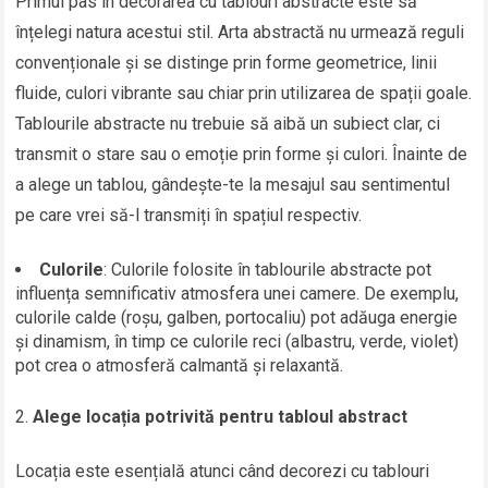
Primul pas în decorarea cu tablouri abstracte este să
înțelegi natura acestui stil. Arta abstractă nu urmează reguli
convenționale și se distinge prin forme geometrice, linii
fluide, culori vibrante sau chiar prin utilizarea de spații goale.
Tablourile abstracte nu trebuie să aibă un subiect clar, ci
transmit o stare sau o emoție prin forme și culori. Înainte de
a alege un tablou, gândește-te la mesajul sau sentimentul
pe care vrei să-l transmiți în spațiul respectiv.
Culorile
: Culorile folosite în tablourile abstracte pot
influența semnificativ atmosfera unei camere. De exemplu,
culorile calde (roșu, galben, portocaliu) pot adăuga energie
și dinamism, în timp ce culorile reci (albastru, verde, violet)
pot crea o atmosferă calmantă și relaxantă.
Alege locația potrivită pentru tabloul abstract
Locația este esențială atunci când decorezi cu tablouri