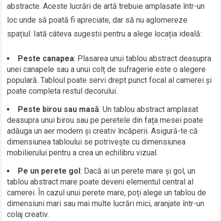
abstracte. Aceste lucrări de artă trebuie amplasate într-un
loc unde să poată fi apreciate, dar să nu aglomereze
spațiul. Iată câteva sugestii pentru a alege locația ideală:
Peste canapea
: Plasarea unui tablou abstract deasupra
unei canapele sau a unui colț de sufragerie este o alegere
populară. Tabloul poate servi drept punct focal al camerei și
poate completa restul decorului.
Peste birou sau masă
: Un tablou abstract amplasat
deasupra unui birou sau pe peretele din fața mesei poate
adăuga un aer modern și creativ încăperii. Asigură-te că
dimensiunea tabloului se potrivește cu dimensiunea
mobilierului pentru a crea un echilibru vizual.
Pe un perete gol
: Dacă ai un perete mare și gol, un
tablou abstract mare poate deveni elementul central al
camerei. În cazul unui perete mare, poți alege un tablou de
dimensiuni mari sau mai multe lucrări mici, aranjate într-un
colaj creativ.