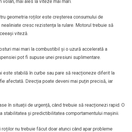
n volan, mai ales la viteze mai mari.
ntru geometria roților este creșterea consumului de
e nealiniate cresc rezistența la rulare. Motorul trebuie să
ceeași viteză.
osturi mai mari la combustibil și o uzură accelerată a
spensiei pot fi supuse unei presiuni suplimentare.
este stabilă în curbe sau pare să reacționeze diferit la
fie afectată. Direcția poate deveni mai puțin precisă, iar
 în situații de urgență, când trebuie să reacționezi rapid. O
la stabilitatea și predictibilitatea comportamentului mașinii.
i roților nu trebuie făcut doar atunci când apar probleme