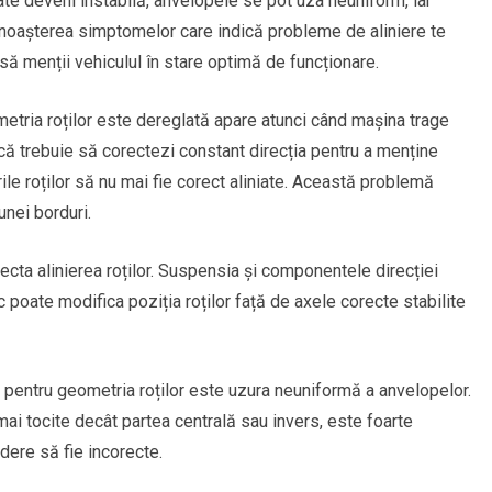
te deveni instabilă, anvelopele se pot uza neuniform, iar
noașterea simptomelor care indică probleme de aliniere te
i să menții vehiculul în stare optimă de funcționare.
tria roților este dereglată apare atunci când mașina trage
 că trebuie să corectezi constant direcția pentru a menține
rile roților să nu mai fie corect aliniate. Această problemă
unei borduri.
ecta alinierea roților. Suspensia și componentele direcției
ic poate modifica poziția roților față de axele corecte stabilite
j pentru geometria roților este uzura neuniformă a anvelopelor.
ai tocite decât partea centrală sau invers, este foarte
dere să fie incorecte.