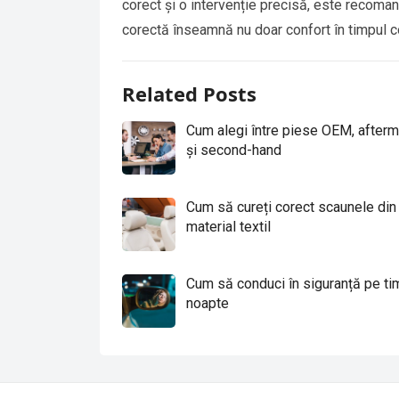
corect și o intervenție precisă, este recoma
corectă înseamnă nu doar confort în timpul co
Related Posts
Cum alegi între piese OEM, afterm
și second-hand
Cum să cureți corect scaunele din
material textil
Cum să conduci în siguranță pe ti
noapte