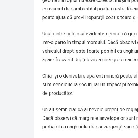
geometria roților nu este corectă, mașina poa
consumul de combustibil poate crește. Recu
poate ajuta să previi reparații costisitoare ș
Unul dintre cele mai evidente semne că geome
într-o parte în timpul mersului. Dacă observi
vehiculul drept, este foarte posibil ca unghiu
apare frecvent după lovirea unei gropi sau a 
Chiar și o denivelare aparent minoră poate af
sunt sensibile la șocuri, iar un impact putern
de producător.
Un alt semn clar că ai nevoie urgent de regla
Dacă observi că marginile anvelopelor sunt m
probabil ca unghiurile de convergență sau că