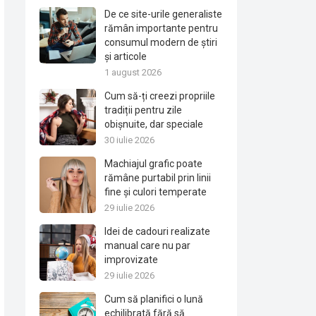
De ce site-urile generaliste
rămân importante pentru
consumul modern de știri
și articole
1 august 2026
Cum să-ți creezi propriile
tradiții pentru zile
obișnuite, dar speciale
30 iulie 2026
Machiajul grafic poate
rămâne purtabil prin linii
fine și culori temperate
29 iulie 2026
Idei de cadouri realizate
manual care nu par
improvizate
29 iulie 2026
Cum să planifici o lună
echilibrată fără să