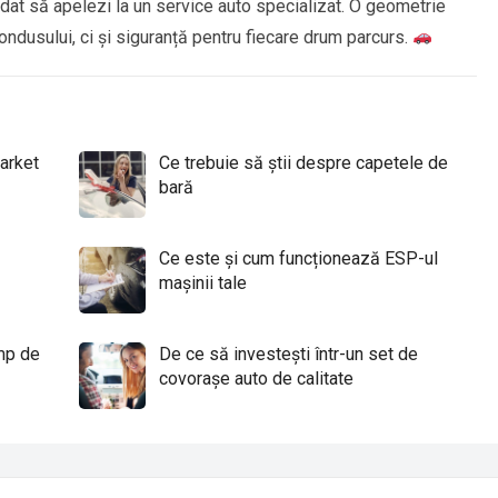
ndat să apelezi la un service auto specializat. O geometrie
ndusului, ci și siguranță pentru fiecare drum parcurs.
arket
Ce trebuie să știi despre capetele de
bară
Ce este și cum funcționează ESP-ul
mașinii tale
mp de
De ce să investești într-un set de
covorașe auto de calitate