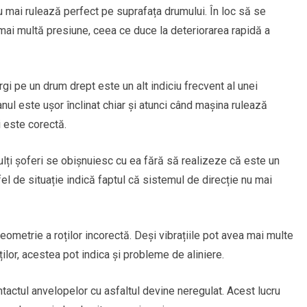
mai rulează perfect pe suprafața drumului. În loc să se
 mai multă presiune, ceea ce duce la deteriorarea rapidă a
gi pe un drum drept este un alt indiciu frecvent al unei
ul este ușor înclinat chiar și atunci când mașina rulează
i este corectă.
ți șoferi se obișnuiesc cu ea fără să realizeze că este un
tfel de situație indică faptul că sistemul de direcție nu mai
 geometrie a roților incorectă. Deși vibrațiile pot avea mai multe
ilor, acestea pot indica și probleme de aliniere.
ontactul anvelopelor cu asfaltul devine neregulat. Acest lucru