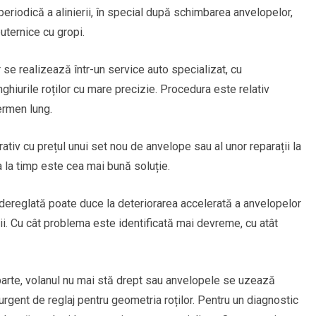
periodică a alinierii, în special după schimbarea anvelopelor,
uternice cu gropi.
r se realizează într-un service auto specializat, cu
iurile roților cu mare precizie. Procedura este relativ
ermen lung.
ativ cu prețul unui set nou de anvelope sau al unor reparații la
 la timp este cea mai bună soluție.
dereglată poate duce la deteriorarea accelerată a anvelopelor
nii. Cu cât problema este identificată mai devreme, cu atât
parte, volanul nu mai stă drept sau anvelopele se uzează
urgent de reglaj pentru geometria roților. Pentru un diagnostic