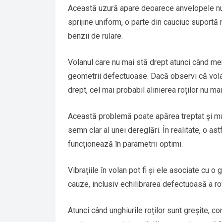
Această uzură apare deoarece anvelopele nu 
sprijine uniform, o parte din cauciuc suportă
benzii de rulare.
Volanul care nu mai stă drept atunci când mer
geometrii defectuoase. Dacă observi că volan
drept, cel mai probabil alinierea roților nu ma
Această problemă poate apărea treptat și mul
semn clar al unei dereglări. În realitate, o as
funcționează în parametrii optimi.
Vibrațiile în volan pot fi și ele asociate cu o
cauze, inclusiv echilibrarea defectuoasă a roț
Atunci când unghiurile roților sunt greșite, c