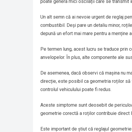
poate genera mici oscilații care se transmit î
Un alt semn că ai nevoie urgent de reglaj pe
combustibil. Deși pare un detaliu minor, roțil
depună un efort mai mare pentru a menține a
Pe termen lung, acest lucru se traduce prin c
anvelopelor. În plus, alte componente ale su
De asemenea, dacă observi că mașina nu mai 
direcție, este posibil ca geometria roților să 
controlul vehiculului poate fi redus.
Aceste simptome sunt deosebit de periculoase
geometrie corectă a roților contribuie direct 
Este important de știut că reglajul geometrie