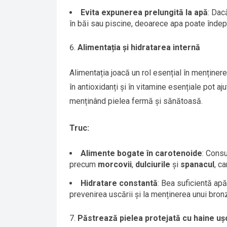
Evita expunerea prelungită la apă
: Dac
în băi sau piscine, deoarece apa poate îndepă
Alimentația și hidratarea internă
Alimentația joacă un rol esențial în menținere
în antioxidanți și în vitamine esențiale pot aju
menținând pielea fermă și sănătoasă.
Truc:
Alimente bogate în carotenoide
: Cons
precum
morcovii
,
dulciurile
și
spanacul
, c
Hidratare constantă
: Bea suficientă apă
prevenirea uscării și la menținerea unui bronz
Păstrează pielea protejată cu haine u