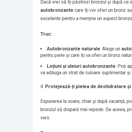
Dacă vrei să îți păstrezi bronzul și după ce 
autobronzante
care îți vor oferi un bronz s
excelente pentru a menține un aspect bronzat
Truc:
Autobronzante naturale
: Alege un
auto
pentru piele și care îți va oferi un bronz natu
Loțiuni și uleiuri autobronzante
: Poți a
va adăuga un strat de culoare suplimentar și 
Protejează-ți pielea de deshidratare și i
Expunerea la soare, chiar și după vacanță, poa
bronzul să dispară mai repede. De aceea, pro
verii.