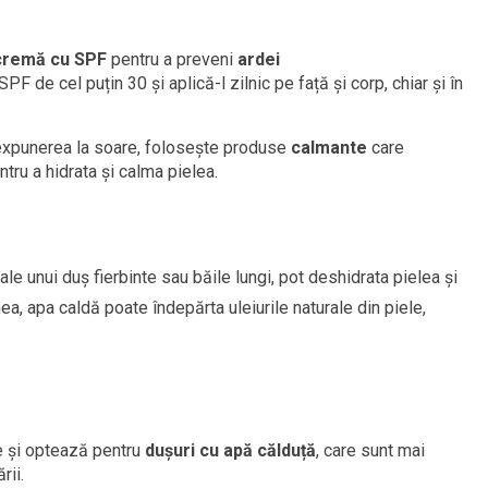
cremă cu SPF
pentru a preveni
ardei
SPF de cel puțin 30 și aplică-l zilnic pe față și corp, chiar și în
expunerea la soare, folosește produse
calmante
care
tru a hidrata și calma pielea.
ale unui duș fierbinte sau băile lungi, pot deshidrata pielea și
, apa caldă poate îndepărta uleiurile naturale din piele,
te și optează pentru
dușuri cu apă călduță
, care sunt mai
rii.