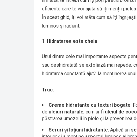
limitată, te întrebi cum îți poți păstra bronzul
eficiente care te vor ajuta să îți menții pie
În acest ghid, îți voi arăta cum să îți îngrijeș
luminos și radiant.
Hidratarea este cheia
Unul dintre cele mai importante aspecte pen
sau deshidratată se exfoliază mai repede, ce
hidratarea constantă ajută la menținerea unui 
Truc:
Creme hidratante cu texturi bogate
: 
de
uleiuri naturale
, cum ar fi
uleiul de coc
păstrarea umezelii în piele și la prevenirea 
Seruri și loțiuni hidratante
: Aplică un
se
interior și a menține aspectul luminos al bron