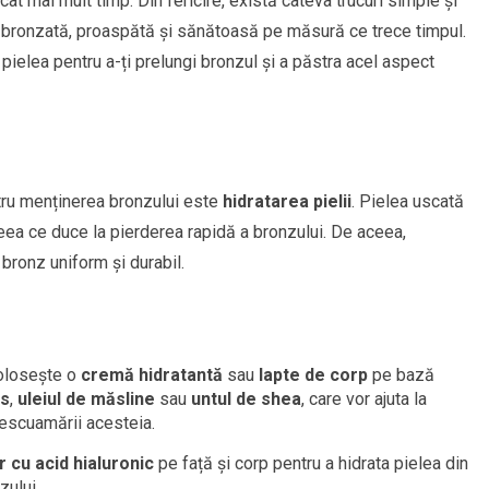
 cât mai mult timp. Din fericire, există câteva trucuri simple și
lea bronzată, proaspătă și sănătoasă pe măsură ce trece timpul.
ti pielea pentru a-ți prelungi bronzul și a păstra acel aspect
tru menținerea bronzului este
hidratarea pielii
. Pielea uscată
ea ce duce la pierderea rapidă a bronzului. De aceea,
bronz uniform și durabil.
Folosește o
cremă hidratantă
sau
lapte de corp
pe bază
os
,
uleiul de măsline
sau
untul de shea
, care vor ajuta la
descuamării acesteia.
r cu acid hialuronic
pe față și corp pentru a hidrata pielea din
zului.