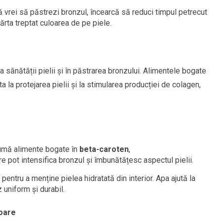
ă vrei să păstrezi bronzul, încearcă să reduci timpul petrecut
rta treptat culoarea de pe piele.
a sănătății pielii și în păstrarea bronzului. Alimentele bogate
ta la protejarea pielii și la stimularea producției de colagen,
umă alimente bogate în
beta-caroten
,
are pot intensifica bronzul și îmbunătățesc aspectul pielii.
 pentru a menține pielea hidratată din interior. Apa ajută la
 uniform și durabil.
șoare