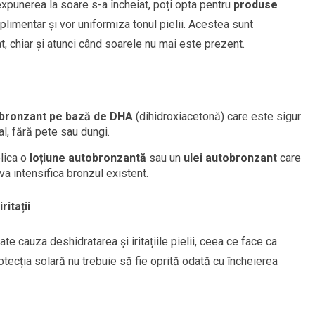
expunerea la soare s-a încheiat, poți opta pentru
produse
uplimentar și vor uniformiza tonul pielii. Acestea sunt
, chiar și atunci când soarele nu mai este prezent.
bronzant pe bază de DHA
(dihidroxiacetonă) care este sigur
ral, fără pete sau dungi.
plica o
loțiune autobronzantă
sau un
ulei autobronzant
care
va intensifica bronzul existent.
ritații
te cauza deshidratarea și iritațiile pielii, ceea ce face ca
tecția solară nu trebuie să fie oprită odată cu încheierea