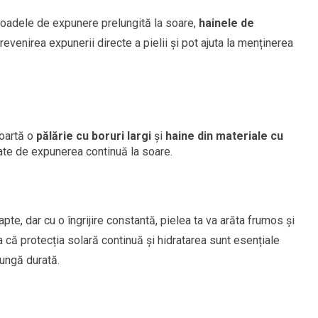
rioadele de expunere prelungită la soare,
hainele de
prevenirea expunerii directe a pielii și pot ajuta la menținerea
Poartă o
pălărie cu boruri largi
și
haine din materiale cu
te de expunerea continuă la soare.
te, dar cu o îngrijire constantă, pielea ta va arăta frumos și
 că protecția solară continuă și hidratarea sunt esențiale
ungă durată.