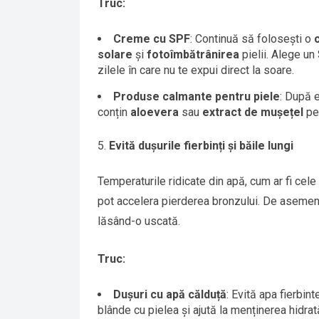
Truc:
Creme cu SPF
: Continuă să folosești o
solare
și
fotoîmbătrânirea
pielii. Alege un 
zilele în care nu te expui direct la soare.
Produse calmante pentru piele
: După 
conțin
aloevera
sau
extract de mușețel
pen
Evită dușurile fierbinți și băile lungi
Temperaturile ridicate din apă, cum ar fi cele 
pot accelera pierderea bronzului. De asemenea
lăsând-o uscată.
Truc:
Dușuri cu apă călduță
: Evită apa fierbin
blânde cu pielea și ajută la menținerea hidrată