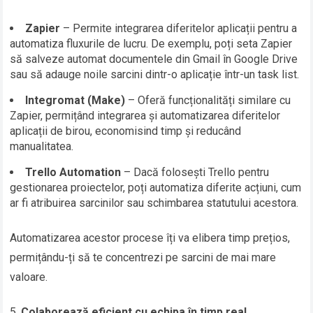
Zapier
– Permite integrarea diferitelor aplicații pentru a
automatiza fluxurile de lucru. De exemplu, poți seta Zapier
să salveze automat documentele din Gmail în Google Drive
sau să adauge noile sarcini dintr-o aplicație într-un task list.
Integromat (Make)
– Oferă funcționalități similare cu
Zapier, permițând integrarea și automatizarea diferitelor
aplicații de birou, economisind timp și reducând
manualitatea.
Trello Automation
– Dacă folosești Trello pentru
gestionarea proiectelor, poți automatiza diferite acțiuni, cum
ar fi atribuirea sarcinilor sau schimbarea statutului acestora.
Automatizarea acestor procese îți va elibera timp prețios,
permițându-ți să te concentrezi pe sarcini de mai mare
valoare.
Colaborează eficient cu echipa în timp real