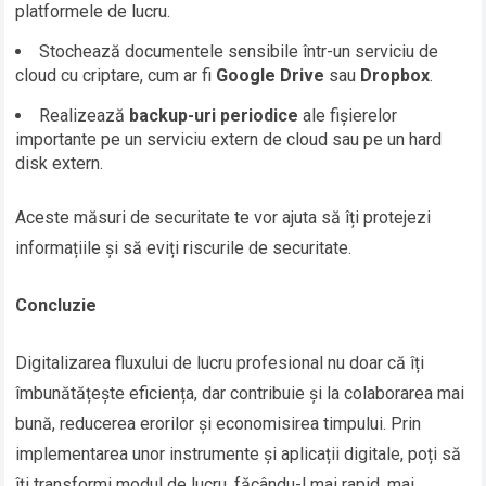
platformele de lucru.
Stochează documentele sensibile într-un serviciu de
cloud cu criptare, cum ar fi
Google Drive
sau
Dropbox
.
Realizează
backup-uri periodice
ale fișierelor
importante pe un serviciu extern de cloud sau pe un hard
disk extern.
Aceste măsuri de securitate te vor ajuta să îți protejezi
informațiile și să eviți riscurile de securitate.
Concluzie
Digitalizarea fluxului de lucru profesional nu doar că îți
îmbunătățește eficiența, dar contribuie și la colaborarea mai
bună, reducerea erorilor și economisirea timpului. Prin
implementarea unor instrumente și aplicații digitale, poți să
îți transformi modul de lucru, făcându-l mai rapid, mai