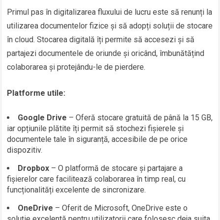
Primul pas în digitalizarea fluxului de lucru este să renunți la
utilizarea documentelor fizice și să adopți soluții de stocare
în cloud. Stocarea digitală îți permite să accesezi și să
partajezi documentele de oriunde și oricând, îmbunătățind
colaborarea și protejându-le de pierdere.
Platforme utile:
Google Drive
– Oferă stocare gratuită de până la 15 GB,
iar opțiunile plătite îți permit să stochezi fișierele și
documentele tale în siguranță, accesibile de pe orice
dispozitiv.
Dropbox
– O platformă de stocare și partajare a
fișierelor care facilitează colaborarea în timp real, cu
funcționalități excelente de sincronizare.
OneDrive
– Oferit de Microsoft, OneDrive este o
soluție excelentă pentru utilizatorii care folosesc deja suita