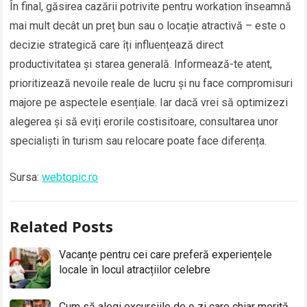
În final, găsirea cazării potrivite pentru workation înseamnă
mai mult decât un preț bun sau o locație atractivă – este o
decizie strategică care îți influențează direct
productivitatea și starea generală. Informează-te atent,
prioritizează nevoile reale de lucru și nu face compromisuri
majore pe aspectele esențiale. Iar dacă vrei să optimizezi
alegerea și să eviți erorile costisitoare, consultarea unor
specialiști în turism sau relocare poate face diferența.
Sursa:
webtopic.ro
Related Posts
Vacanțe pentru cei care preferă experiențele
locale în locul atracțiilor celebre
Cum să alegi excursiile de o zi care chiar merită