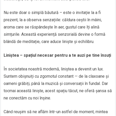
Nu este doar o simplă băutură – este o invitație la a fi
prezent, la a observa senzațiile: căldura ceștii în mâini,
aroma care se răspândește în aer, gustul care îți alină
simțurile. Această experiență senzorială devine o formă
blândă de meditație, care aduce liniște și echilibru.
Liniștea – spațiul necesar pentru a te auzi pe tine însuți
În societatea noastră modernă, liniștea a devenit un lux.
Suntem obișnuiți cu zgomotul constant — de la claxoane și
oameni grăbiți, până la muzică și conversații în fundal. Dar
tocmai această liniște, acest spațiu tăcut, ne oferă șansa să
ne conectăm cu noi înșine.
Când reușim să ne aflăm într-un astfel de moment, mintea