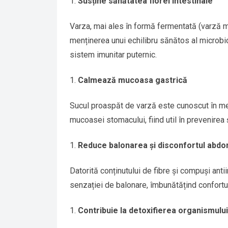
Susține sănătatea florei intestinale
Varza, mai ales în formă fermentată (varză m
menținerea unui echilibru sănătos al microbiot
sistem imunitar puternic.
Calmează mucoasa gastrică
Sucul proaspăt de varză este cunoscut în med
mucoasei stomacului, fiind util în prevenirea ș
Reduce balonarea și disconfortul abdo
Datorită conținutului de fibre și compuși antii
senzației de balonare, îmbunătățind confortul
Contribuie la detoxifierea organismului