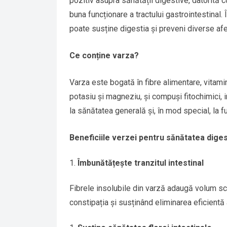
pozitiv asupra sănătății digestive, datorită c
buna funcționare a tractului gastrointestinal
poate susține digestia și preveni diverse afe
Ce conține varza?
Varza este bogată în fibre alimentare, vitami
potasiu și magneziu, și compuși fitochimici, in
la sănătatea generală și, în mod special, la 
Beneficiile verzei pentru sănătatea diges
Îmbunătățește tranzitul intestinal
Fibrele insolubile din varză adaugă volum sca
constipația și susținând eliminarea eficientă