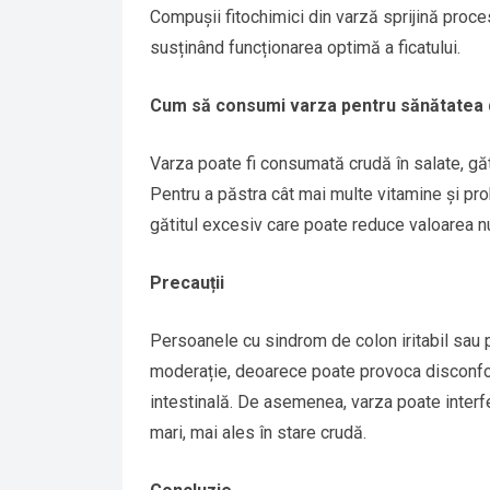
Compușii fitochimici din varză sprijină proces
susținând funcționarea optimă a ficatului.
Cum să consumi varza pentru sănătatea 
Varza poate fi consumată crudă în salate, găt
Pentru a păstra cât mai multe vitamine și pro
gătitul excesiv care poate reduce valoarea nu
Precauții
Persoanele cu sindrom de colon iritabil sau
moderație, deoarece poate provoca disconfor
intestinală. De asemenea, varza poate interfe
mari, mai ales în stare crudă.