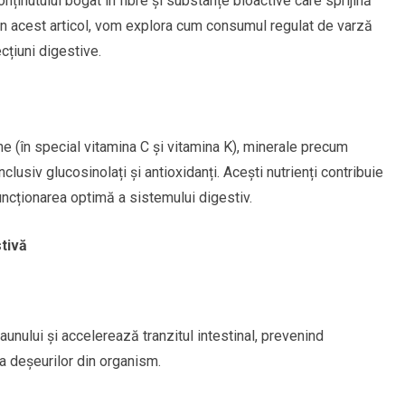
onținutului bogat în fibre și substanțe bioactive care sprijină
. În acest articol, vom explora cum consumul regulat de varză
cțiuni digestive.
ne (în special vitamina C și vitamina K), minerale precum
clusiv glucosinolați și antioxidanți. Acești nutrienți contribuie
funcționarea optimă a sistemului digestiv.
tivă
unului și accelerează tranzitul intestinal, prevenind
 a deșeurilor din organism.