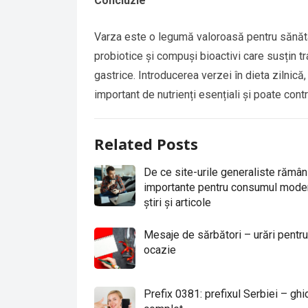
Concluzie
Varza este o legumă valoroasă pentru sănătate
probiotice și compuși bioactivi care susțin tr
gastrice. Introducerea verzei în dieta zilnică
important de nutrienți esențiali și poate cont
Related Posts
De ce site-urile generaliste rămân
importante pentru consumul mode
știri și articole
Mesaje de sărbători – urări pentru
ocazie
Prefix 0381: prefixul Serbiei – ghi