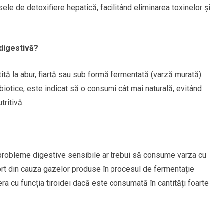
ele de detoxifiere hepatică, facilitând eliminarea toxinelor și
digestivă?
ită la abur, fiartă sau sub formă fermentată (varză murată).
biotice, este indicat să o consumi cât mai naturală, evitând
tritivă.
 probleme digestive sensibile ar trebui să consume varza cu
t din cauza gazelor produse în procesul de fermentație
ra cu funcția tiroidei dacă este consumată în cantități foarte