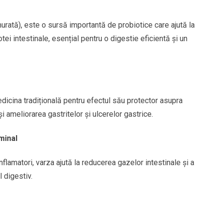
urată), este o sursă importantă de probiotice care ajută la
ei intestinale, esențial pentru o digestie eficientă și un
icina tradițională pentru efectul său protector asupra
i ameliorarea gastritelor și ulcerelor gastrice.
minal
nflamatori, varza ajută la reducerea gazelor intestinale și a
 digestiv.