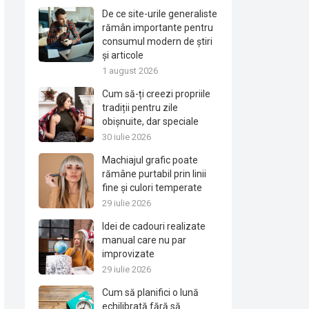
De ce site-urile generaliste
rămân importante pentru
consumul modern de știri
și articole
1 august 2026
Cum să-ți creezi propriile
tradiții pentru zile
obișnuite, dar speciale
30 iulie 2026
Machiajul grafic poate
rămâne purtabil prin linii
fine și culori temperate
29 iulie 2026
Idei de cadouri realizate
manual care nu par
improvizate
29 iulie 2026
Cum să planifici o lună
echilibrată fără să